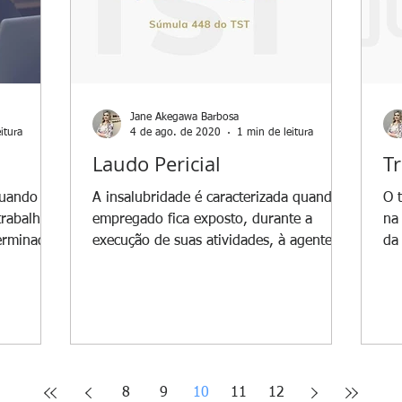
Jane Akegawa Barbosa
itura
4 de ago. de 2020
1 min de leitura
Laudo Pericial
T
quando o
A insalubridade é caracterizada quando o
O 
rabalho
empregado fica exposto, durante a
na
erminadas
execução de suas atividades, à agentes
da
prejudiciais à sua...
qu
8
9
10
11
12