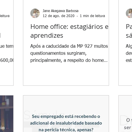
Jane Akegawa Barbosa
leitura
12 de ago. de 2020
1 min de leitura
Home office: estagiários e
P
l
aprendizes
s
ue tem
Após a caducidade da MP 927 muitos
Al
questionamentos surgiram,
de
 600,00, é
principalmente, a respeito do home
es
office, banco de horas, exames
pr
médicos...