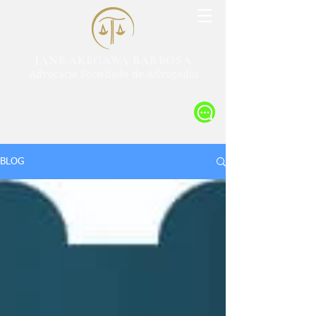
JANE AKEGAWA BARBOSA
Advocacia Sociedade de Advogados
BLOG