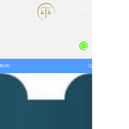
JANE AKEGAWA BARBOSA
Advocacia Sociedade de Advogados
BLOG