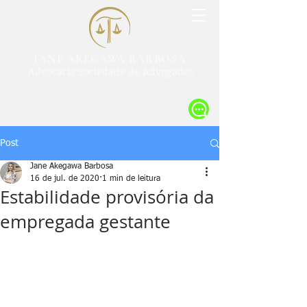
JANE AKEGAWA BARBOSA
Advocacia Sociedade de Advogados
Post
Jane Akegawa Barbosa
16 de jul. de 2020
1 min de leitura
Estabilidade provisória da
empregada gestante